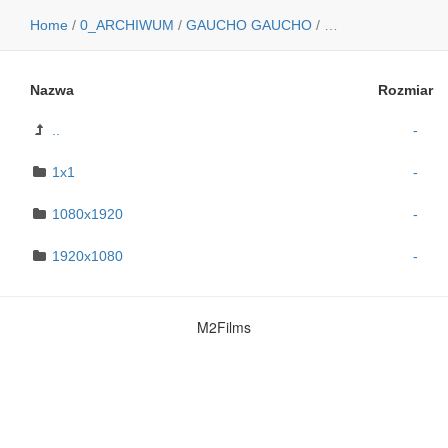
Home
/
0_ARCHIWUM
/
GAUCHO GAUCHO
/
SPOTY
/
SPOT 30s
Nazwa
Rozmiar
..
-
1x1
-
1080x1920
-
1920x1080
-
M2Films