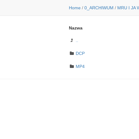
Home
/
0_ARCHIWUM
/
MRU I JA
Nazwa
..
DCP
MP4