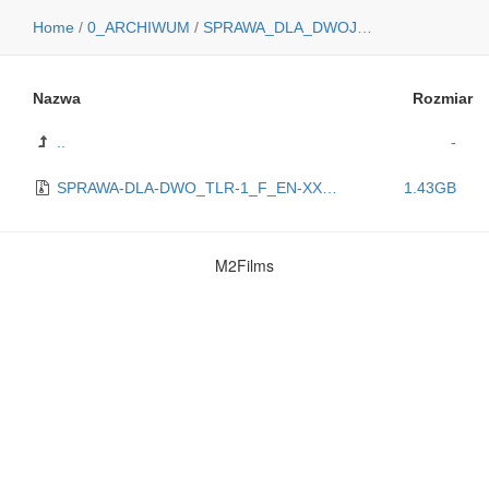
Home
/
0_ARCHIWUM
/
SPRAWA_DLA_DWOJGA
/
ZWIASTUN_
Nazwa
Rozmiar
..
-
SPRAWA-DLA-DWO_TLR-1_F_EN-XX_PL_51_2K_20140806_MP_OV.zip
1.43GB
M2Films