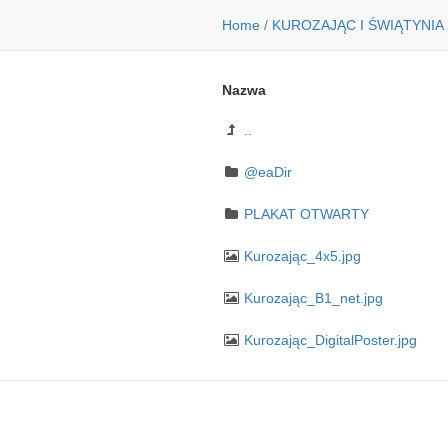
Home
/
KUROZAJĄC I ŚWIĄTYNIA
Nazwa
..
@eaDir
PLAKAT OTWARTY
Kurozając_4x5.jpg
Kurozając_B1_net.jpg
Kurozając_DigitalPoster.jpg