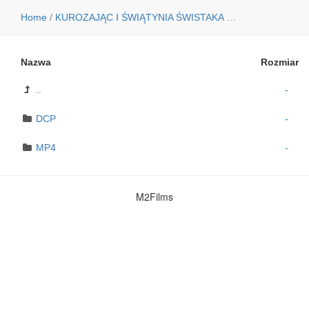
Home
/
KUROZAJĄC I ŚWIĄTYNIA ŚWISTAKA
/
ZWIASTUN
Nazwa
Rozmiar
..
-
DCP
-
MP4
-
M2Films